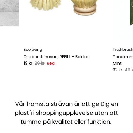
Eco Living
Truthbrus
Diskborstshuvud, REFILL - Bokträ
Tandkräms
19 kr
29 kr
Rea
Mint
32 kr
49 k
Vår främsta strävan är att ge Dig en
plastfri shoppingupplevelse utan att
tumma på kvalitet eller funktion.