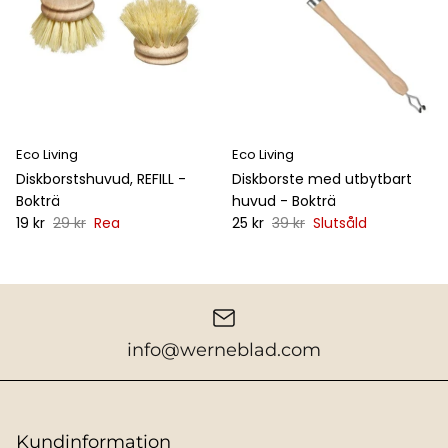
Eco Living
Eco Living
Diskborstshuvud, REFILL -
Diskborste med utbytbart
Bokträ
huvud - Bokträ
19 kr
29 kr
Rea
25 kr
39 kr
Slutsåld
info@werneblad.com
Kundinformation