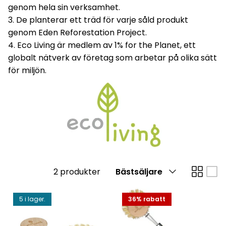
genom hela sin verksamhet.
1 i lager.
35% 
ALLT
3. De planterar ett träd för varje såld produkt
genom Eden Reforestation Project.
4. Eco Living är medlem av 1% for the Planet, ett
globalt nätverk av företag som arbetar på olika sätt
för miljön.
r med fluor -
Menskop
194 kr
2
Gua Sha - Massageverktyg,
ansikte
Sortera
2 produkter
Bästsäljare
126 kr
229 kr
Rea
efter
5 i lager.
36% rabatt