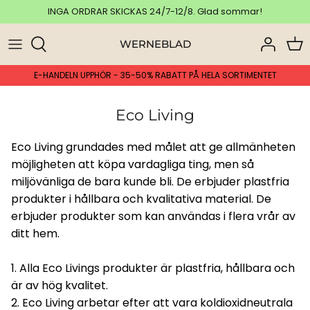
Hoppa
INGA ORDRAR SKICKAS 24/7-12/8. Glad sommar!
över
WERNEBLAD
Ansikte
Schampo
Städ & Tvätt
A-C
E-HANDELN UPPHÖR - 35-50% RABATT PÅ HELA SORTIMENTET
Kroppsvård
Balsam
Badrum
D-G
Eco Living
Dusch & Bad
Hårkur & Behandling
Disk
H-L
Eco Living grundades med målet att ge allmänheten
Händer
Rakning
Kök
M-R
möjligheten att köpa vardagliga ting, men så
miljövänliga de bara kunde bli. De erbjuder plastfria
Fötter
Hårborstar & Accessoarer
Övrigt - Hemmet
S-Ö
produkter i hållbara och kvalitativa material. De
erbjuder produkter som kan användas i flera vrår av
Munvård
ALLT
ALLT
ditt hem.
Intim
1. Alla Eco Livings produkter är plastfria, hållbara och
är av hög kvalitet.
Smink
2. Eco Living arbetar efter att vara koldioxidneutrala