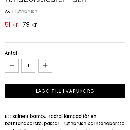
1 i lager.
35% 
ALLT
Av
Truthbrush
51 kr
79 kr
Antal
r med fluor -
Menskop
194 kr
2
Gua Sha - Massageverktyg,
LÄGG TILL I VARUKORG
ansikte
126 kr
229 kr
Rea
Ett stilrent bambu-fodral lämpad för en
barntandborste, passar Truthbrush barntandborste