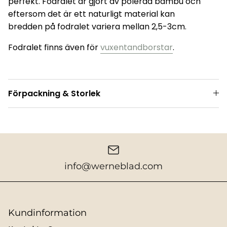
perfekt. Fodralet är gjort av polerad bambu och
eftersom det är ett naturligt material kan
bredden på fodralet variera mellan 2,5-3cm.
Fodralet finns även för
vuxentandborstar
.
Förpackning & Storlek
info@werneblad.com
Kundinformation